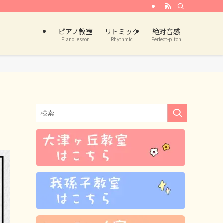
ピアノ教室
リトミック
絶対音感
Piano lesson
Rhythmic
Perfect-pitch