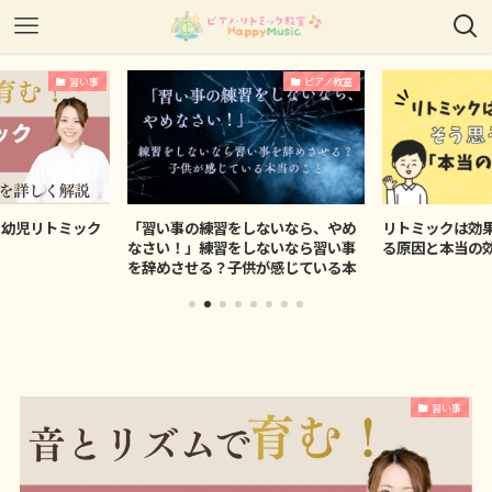
習い事
ピアノ教室
！幼児リトミック
「習い事の練習をしないなら、やめ
リトミックは効
なさい！」練習をしないなら習い事
る原因と本当の
を辞めさせる？子供が感じている本
当のこと。
習い事