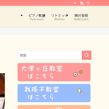
ピアノ教室
リトミック
絶対音感
Piano lesson
Rhythmic
Perfect-pitch