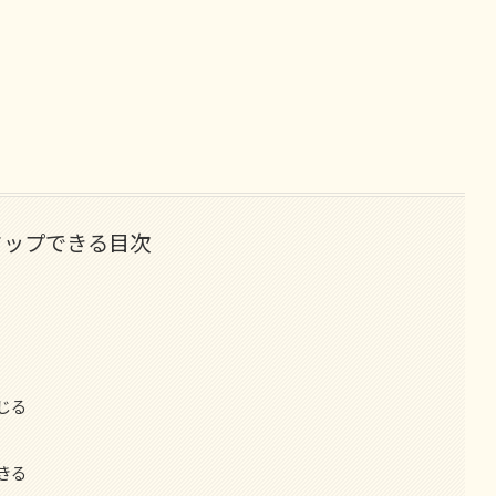
タップできる目次
じる
きる