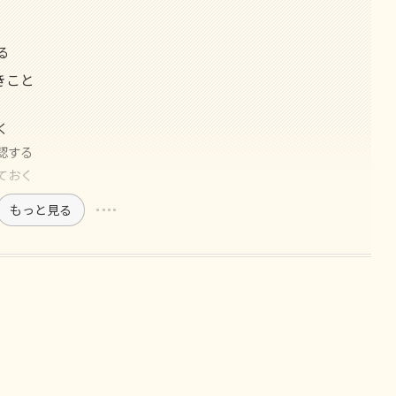
る
きこと
く
認する
ておく
もっと見る