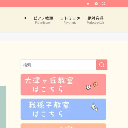
ピアノ教室
リトミック
絶対音感
Piano lesson
Rhythmic
Perfect-pitch