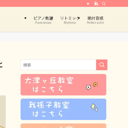
ピアノ教室
リトミック
絶対音感
Piano lesson
Rhythmic
Perfect-pitch
と