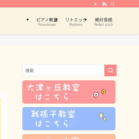
ピアノ教室
リトミック
絶対音感
Piano lesson
Rhythmic
Perfect-pitch