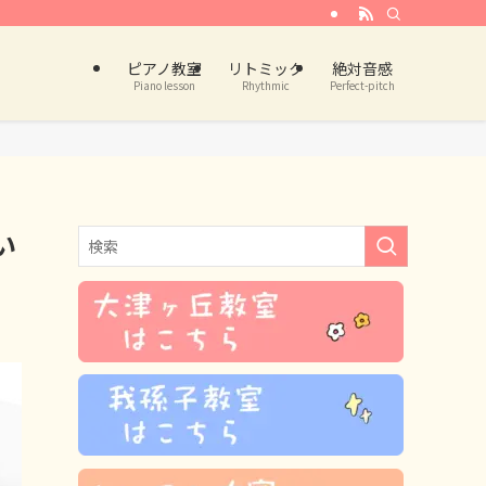
ピアノ教室
リトミック
絶対音感
Piano lesson
Rhythmic
Perfect-pitch
い