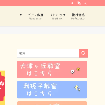
ピアノ教室
リトミック
絶対音感
Piano lesson
Rhythmic
Perfect-pitch