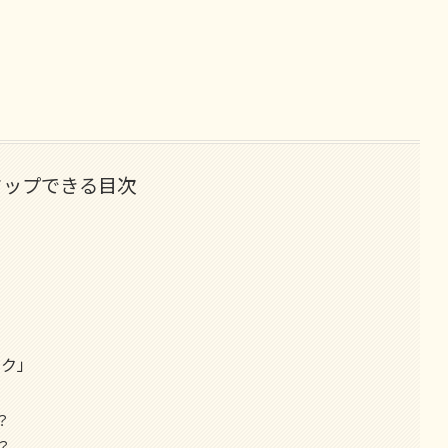
タップできる目次
ック」
？
？