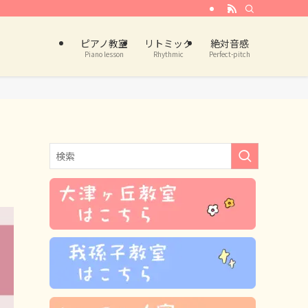
ピアノ教室
リトミック
絶対音感
Piano lesson
Rhythmic
Perfect-pitch