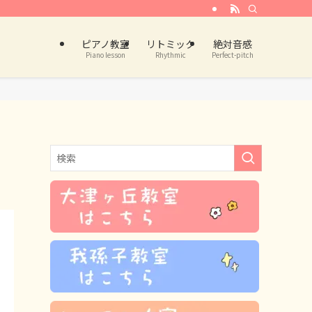
ピアノ教室
リトミック
絶対音感
Piano lesson
Rhythmic
Perfect-pitch