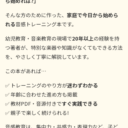
ら始めれば?」
そんな方のために作った、
家庭で今日から始めら
れる
音感トレーニング本です。
幼児教育・音楽教育の現場で
20年以上
の経験を持
つ著者が、特別な楽器や知識がなくてもできる方法
を、やさしく丁寧に解説しています。
この本があれば…
✅ トレーニングのやり方が
迷わずわかる
✅ 年齢に合わせた進め方も掲載
✅ 教材PDF・音源付きで
すぐ実践できる
✅ 親子で楽しく続けられる!
音感教育は、集中力・共感力・表現力など、子ど