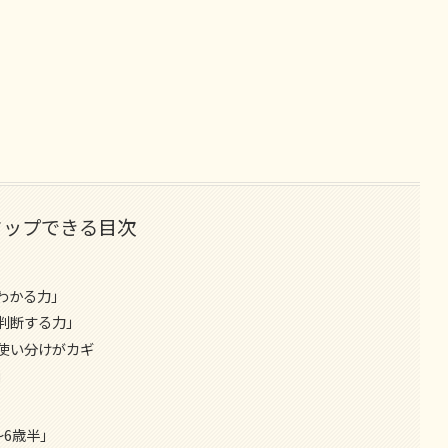
タップできる目次
わかる力」
判断する力」
使い分けがカギ
」
〜6歳半」