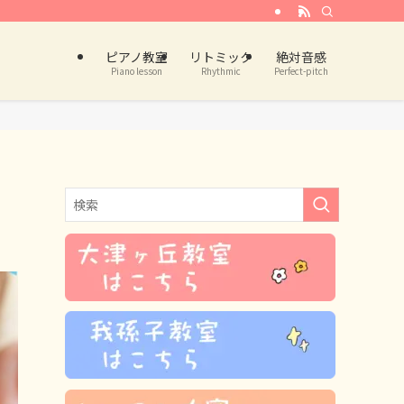
ピアノ教室
リトミック
絶対音感
Piano lesson
Rhythmic
Perfect-pitch