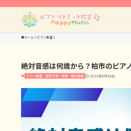
ホーム
ピアノ教室
絶対音感は何歳から？柏市のピア
ピアノ教室
我孫子市
柏市
絶対音感
2025年9月30日