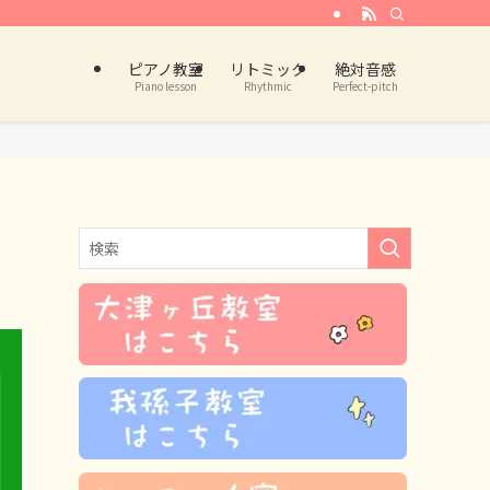
ピアノ教室
リトミック
絶対音感
Piano lesson
Rhythmic
Perfect-pitch