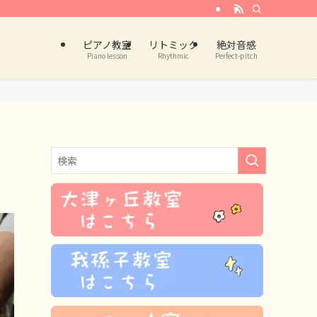
ピアノ教室
リトミック
絶対音感
Piano lesson
Rhythmic
Perfect-pitch