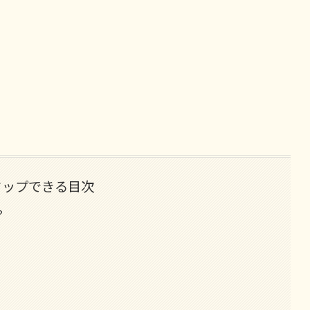
タップできる目次
？