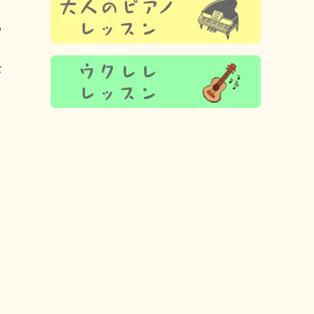
う
そ
を